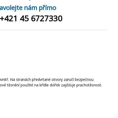
avolejte nám přímo
+421 45 6727330
uvnitř
.
Na
stranách
předvrtané otvory
zaručí
bezpečnou
nové
těsnění
použité
na
křídle
dvířek
zajišťuje
prachotěsnost
.