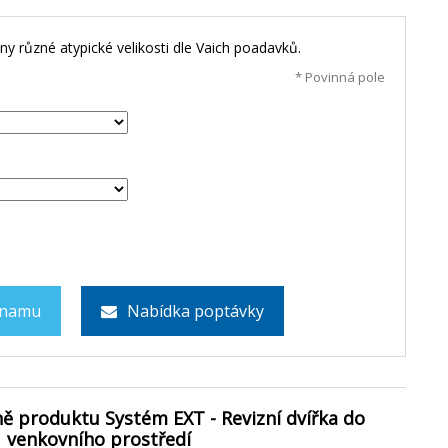
 různé atypické velikosti dle Vaich poadavků.
* Povinná pole
znamu
Nabídka poptávky
ě produktu Systém EXT - Revizní dvířka do
venkovního prostředí