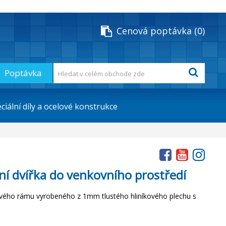
Cenová poptávka
0
Poptávka
ciální díly a ocelové konstrukce
ní dvířka do venkovního prostředí
ového
rámu
vyrobeného
z
1mm
tlustého
hliníkového
plechu
s