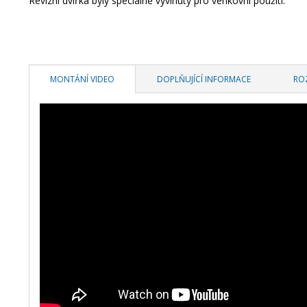
Revizní
dvířka
byly speciálně
vyvinuty
pro
venkovní použití
.
MONTÁNÍ VIDEO
DOPLŇUJÍCÍ INFORMACE
RO