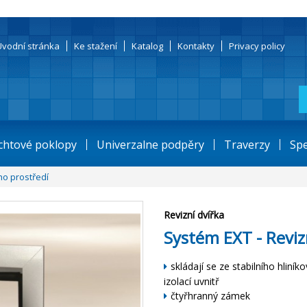
Úvodní stránka
Ke stažení
Katalog
Kontakty
Privacy policy
chtové poklopy
Univerzalne podpěry
Traverzy
Spe
ho prostředí
Revizní dvířka
Systém EXT - Reviz
skládají
se
ze
stabilního
hliník
izolací
uvnitř
čtyřhranný
zámek