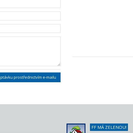
ptávku prostřednictvím e-mailu
FF MÁ ZELENOU!