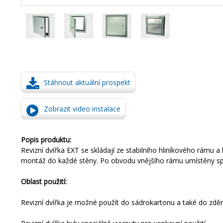
Stáhnout aktuální prospekt
Zobrazit video instalace
Popis produktu:
Revizní dvířka
EXT
se
skládají
ze
stabilního
hliníkového
rámu
a
montáž
do každé
stěny
.
Po obvodu
vnějšího
rámu
umístěny sp
Oblast použití
:
Revizní
dvířka
je
možné
použít do
sádrokartonu
a
také
do
zdě