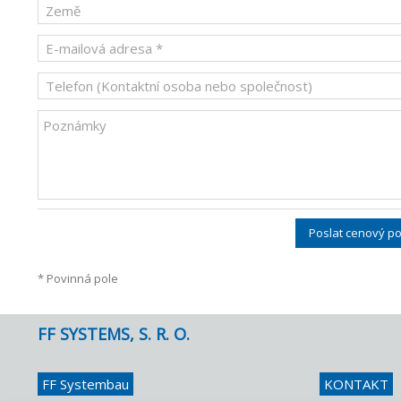
Poslat cenový po
* Povinná pole
FF SYSTEMS, S. R. O.
FF Systembau
KONTAKT