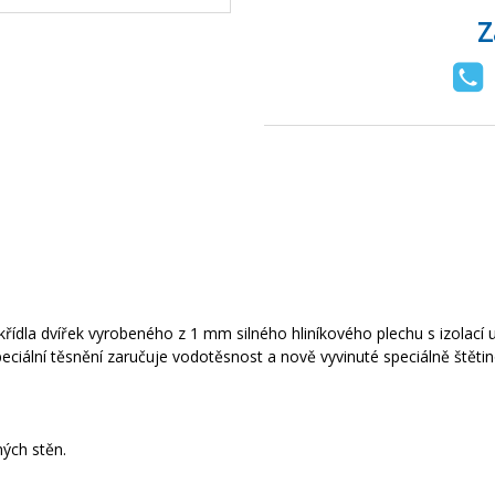
Z
křídla
dvířek
vyrobeného
z
1
mm silného
hliníkového
plechu
s
izolací
eciální
těsnění
zaručuje vodotěsnost
a
nově vyvinuté
speciálně
štěti
ných
stěn
.