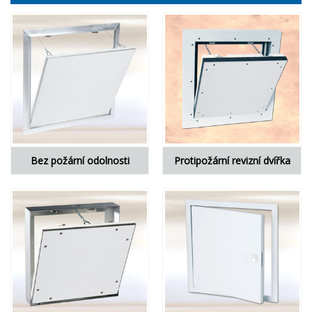
Bez
požární
odolnosti
Protipožární
revizní dvířka