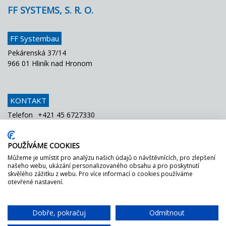
FF SYSTEMS, S. R. O.
FF Systembau
Pekárenská 37/14
966 01 Hliník nad Hronom
KONTAKT
Telefon
+421 45 6727330
Fax
+421 45 6727334
E-Mail
info@ffsystems.sk
POUŽÍVÁME COOKIES
Můžeme je umístit pro analýzu našich údajů o návštěvnících, pro zlepšení
našeho webu, ukázání personalizovaného obsahu a pro poskytnutí
FF MÁ ZELENOU!
skvělého zážitku z webu. Pro více informací o cookies používáme
otevřené nastavení.
Jednoduše
se zeptejte
na
náš
certifikát
DGNB.
Dobře, pokračuj
Odmítnout