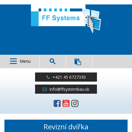
Menu
+421 45 6727330
info@ffsystembau.sk
Revizní
dvířka