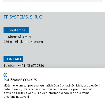
FF SYSTEMS, S. R. O.
FF Systembau
Pekárenská 37/14
966 01 Hliník nad Hronom
KONTAKT
Telefon
+421 45 6727330
Fax
+421 45 6727334
E-Mail
info@ffsystems.sk
POUŽÍVÁME COOKIES
Můžeme je umístit pro analýzu našich údajů o návštěvnících, pro zlepšení
našeho webu, ukázání personalizovaného obsahu a pro poskytnutí
FF MÁ ZELENOU!
skvělého zážitku z webu. Pro více informací o cookies používáme
otevřené nastavení.
Jednoduše
se zeptejte
na
náš
certifikát
DGNB.