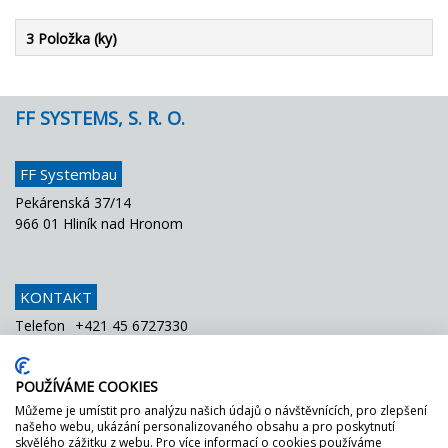
3 Položka (ky)
FF SYSTEMS, S. R. O.
FF Systembau
Pekárenská 37/14
966 01 Hliník nad Hronom
KONTAKT
Telefon
+421 45 6727330
Fax
+421 45 6727334
E-Mail
info@ffsystems.sk
POUŽÍVÁME COOKIES
Můžeme je umístit pro analýzu našich údajů o návštěvnících, pro zlepšení
našeho webu, ukázání personalizovaného obsahu a pro poskytnutí
FF MÁ ZELENOU!
skvělého zážitku z webu. Pro více informací o cookies používáme