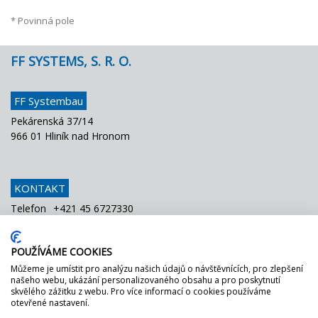
* Povinná pole
FF SYSTEMS, S. R. O.
FF Systembau
Pekárenská 37/14
966 01 Hliník nad Hronom
KONTAKT
Telefon
+421 45 6727330
Fax
+421 45 6727334
E-Mail
info@ffsystems.sk
POUŽÍVÁME COOKIES
Můžeme je umístit pro analýzu našich údajů o návštěvnících, pro zlepšení
našeho webu, ukázání personalizovaného obsahu a pro poskytnutí
FF MÁ ZELENOU!
skvělého zážitku z webu. Pro více informací o cookies používáme
otevřené nastavení.
Jednoduše
se zeptejte
na
náš