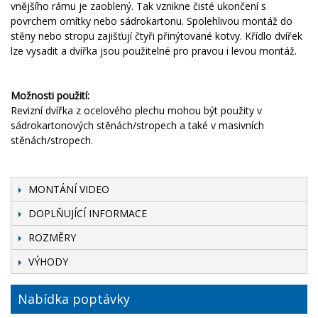
vnějšího rámu je zaoblený. Tak vznikne čisté ukončení s
povrchem omítky nebo sádrokartonu. Spolehlivou montáž do
stěny nebo stropu zajišťují čtyři přinýtované kotvy. Křídlo dvířek
lze vysadit a dvířka jsou použitelné pro pravou i levou montáž.
Možnosti použití:
Revizní dvířka z ocelového plechu mohou být použity v
sádrokartonových stěnách/stropech a také v masivních
stěnách/stropech.
MONTÁNÍ VIDEO
DOPLŇUJÍCÍ INFORMACE
ROZMĚRY
VÝHODY
Nabídka poptávky