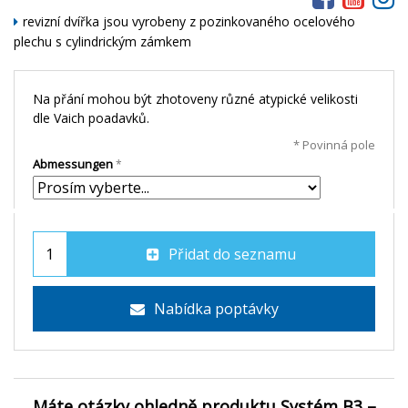
revizní
dvířka
jsou
vyrobeny
z
pozinkovaného
ocelového
plechu
s
cylindrickým
zámkem
Na přání mohou být zhotoveny různé atypické velikosti
dle Vaich poadavků.
* Povinná pole
Abmessungen
Přidat do seznamu
Nabídka poptávky
Máte otázky ohledně produktu Systém B3 –